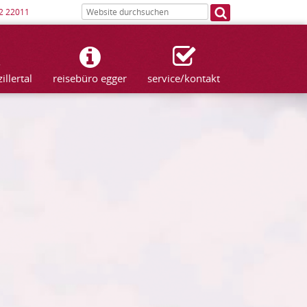
2 22011
llertal
reisebüro egger
service/kontakt