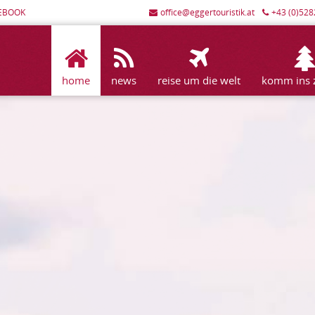
EBOOK
office@eggertouristik.at
+43 (0)528
home
news
reise um die welt
komm ins zi