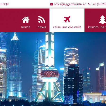
EBOOK
office@eggertouristik.at
+43 (0)528
home
news
reise um die welt
komm ins zi