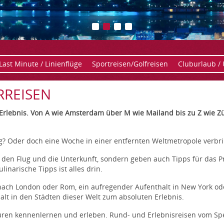
Last Minute / Linienflüge
Sportreisen/Golfreisen
Cluburlaub /
RREISEN
Erlebnis. Von A wie Amsterdam über M wie Mailand bis zu Z wie Zü
g? Oder doch eine Woche in einer entfernten Weltmetropole verbr
ur den Flug und die Unterkunft, sondern geben auch Tipps für das 
linarische Tipps ist alles drin.
 nach London oder Rom, ein aufregender Aufenthalt in New York od
halt in den Städten dieser Welt zum absoluten Erlebnis.
n kennenlernen und erleben. Rund- und Erlebnisreisen vom Spezia