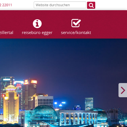
2 22011
llertal
reisebüro egger
service/kontakt